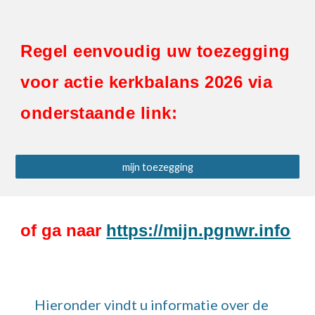
Regel eenvoudig uw toezegging
voor actie kerkbalans 202
6
via
onderstaande link:
mijn toezegging
of ga naar
https://mijn.pgnwr.info
Hieronder vindt u informatie over de